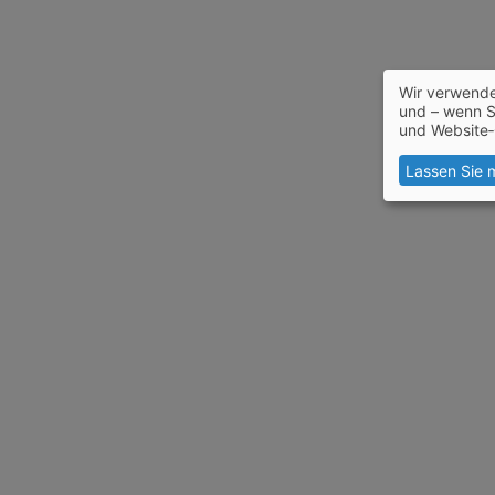
Wir verwende
und – wenn S
und Website‑
Lassen Sie 