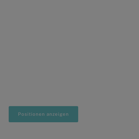
Karriere bei BB Pack
Positionen anzeigen