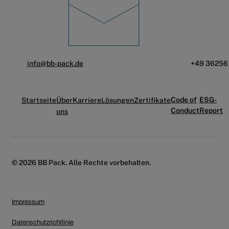
info@bb-pack.de
+49 36256
Code of
ESG-
Startseite
Über
Karriere
Lösungen
Zertifikate
Conduct
Report
uns
© 2026 BB Pack. Alle Rechte vorbehalten.
Impressum
Datenschutzrichtlinie