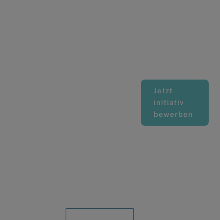
Aktuell keine offenen Stellen
Stellen Sie sich gerne mit
einer Initiativbewerbung bei uns
vor!
Jetzt
initiativ
bewerben