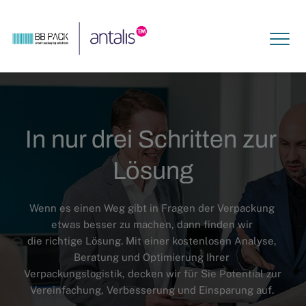
In nur drei Schritten zur 
Lösung
Wenn es einen Weg gibt in Fragen der Verpackung 
etwas besser zu machen, dann finden wir 
die richtige Lösung. Mit einer kostenlosen Analyse, 
Beratung und Optimierung Ihrer 
Verpackungslogistik, decken wir für Sie Potential zur 
Vereinfachung, Verbesserung und Einsparung auf. 