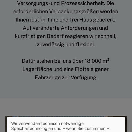
Versorgungs- und Prozesssicherheit. Die 
erforderlichen Verpackungsgrößen werden 
Ihnen just-in-time und frei Haus geliefert. 
Auf veränderte Anforderungen und 
kurzfristigen Bedarf reagieren wir schnell, 
zuverlässig und flexibel.
Dafür stehen bei uns über 18.000 m² 
Lagerfläche und eine Flotte eigener 
Fahrzeuge zur Verfügung.
Wir verwenden technisch notwendige
Speichertechnologien und – wenn Sie zustimmen –